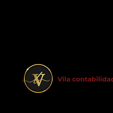
Únet
Vila contabilida