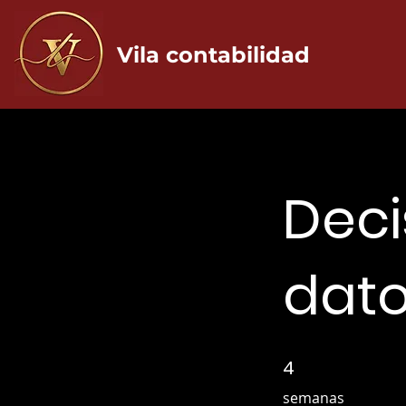
Vila contabilidad
Deci
dat
4
4 semanas
semanas