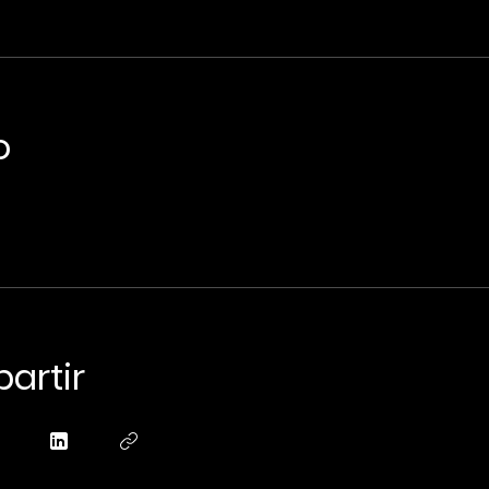
o
artir