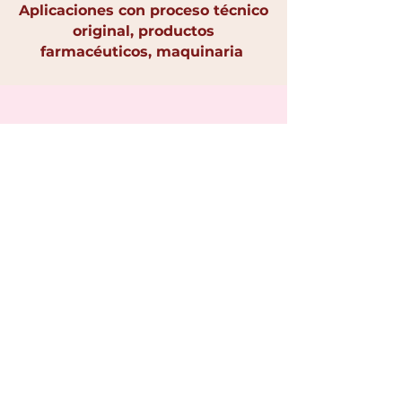
Aplicaciones con proceso técnico
original, productos
farmacéuticos, maquinaria
Diseños industriales
Forma estética de un objeto
(packaging, indumentaria,
muebles, accesorios). Protege la
apariencia
.
Packaging de producto, diseño
de calzado, mobiliario,
indumentaria con forma única