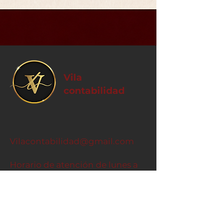
Vila
contabilidad
Vilacontabilidad@gmail.com
​Horario de atención de lunes a
viernes de 10 a 18 hs.