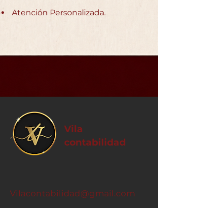
Atención Personalizada.
Vila
contabilidad
Vilacontabilidad@gmail.com
​Horario de atención de lunes a